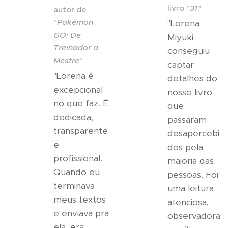
livro "
31
"
autor de
"
Pokémon
"Lorena
GO: De
Miyuki
Treinador a
conseguiu
Mestre
"
captar
"Lorena é
detalhes do
excepcional
nosso livro
no que faz. É
que
dedicada,
passaram
transparente
desapercebi
e
dos pela
profissional.
maioria das
Quando eu
pessoas. Foi
terminava
uma leitura
meus textos
atenciosa,
e enviava pra
observadora
ela, era