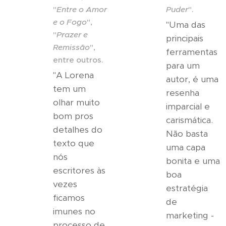
"
Entre o Amor
Puder
".
e o Fogo
",
"Uma das
"
Prazer e
principais
Remissão
",
ferramentas
entre outros.
para um
"A Lorena
autor, é uma
tem um
resenha
olhar muito
imparcial e
bom pros
carismática.
detalhes do
Não basta
texto que
uma capa
nós
bonita e uma
escritores às
boa
vezes
estratégia
ficamos
de
imunes no
marketing -
processo de