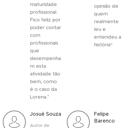
maturidade
opinião de
profissional.
quem
Fico feliz por
realmente
poder contar
leu e
com
entendeu a
profissionais
história“
que
desempenha
m esta
atividade tão
bem, como
é o caso da
Lorena."
Josué Souza
Felipe
Barenco
Autor de