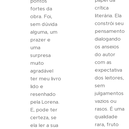
papel da
pontos
crítica
fortes da
literária. Ela
obra. Foi,
constrói seu
sem dúvida
pensamento
alguma, um
dialogando
prazer e
os anseios
uma
do autor
surpresa
com as
muito
expectativa
agradável
dos leitores,
ter meu livro
sem
lido e
julgamentos
resenhado
vazios ou
pela Lorena.
rasos. É uma
E, pode ter
qualidade
certeza, se
rara, fruto
ela ler a sua