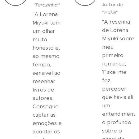
Autor de
"
Terezinha
"
"
Fake
"
"A Lorena
"A resenha
Miyuki tem
de Lorena
um olhar
Miyuki sobre
muito
meu
honesto e,
primeiro
ao mesmo
romance,
tempo,
'Fake' me
sensível ao
fez
resenhar
perceber
livros de
que havia ali
autores.
um
Consegue
entendiment
captar as
o profundo
emoções e
sobre o
apontar os